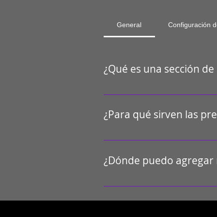
General
Configuración d
¿Qué es una sección de
Una sección de preguntas frecuent
envíos?", "¿Cuál es el horario de a
¿Para qué sirven las pr
Las preguntas frecuentes son una e
comunes sobre tu negocio y crear 
¿Dónde puedo agregar 
Las preguntas frecuentes se puede
puedan verlas desde cualquier disp