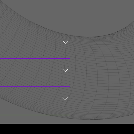
 negocio. P. ej.,"¿A dónde haces
respuestas rápidas a preguntas
 de Wix, para que los miembros