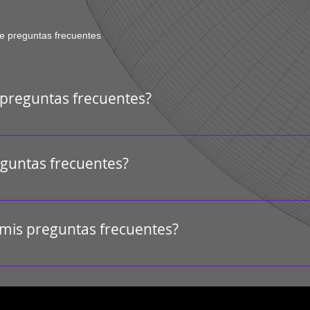
e preguntas frecuentes
 preguntas frecuentes?
es sirve para responder rápidamente a preguntas comunes sobre tu
tención?" o "¿Cómo se puede reservar un servicio?".
eguntas frecuentes?
xcelente manera de ayudar a los visitantes del sitio a encontrar 
una mejor experiencia de navegación.
mis preguntas frecuentes?
n agregar a cualquier página de tu sitio y también a tu app móvil
ositivo.